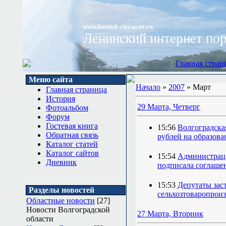
www.leninsk-city.ucoz.ru
Ленинский интернет по
[
Главная стран
Меню сайта
Начало
»
2007
»
Март
Главная страница
История
29 Марта, Четверг
Фотоальбом
Форум
Гостевая книга
15:56
Волгоградска
Обратная связь
рублей на образова
Каталог статей
Каталог сайтов
15:54
Администраци
Дневник
подписала соглаше
15:53
Депутаты зас
Разделы новостей
сельхозтоваропроиз
Областные новости
[27]
Новости Волгоградской
27 Марта, Вторник
области