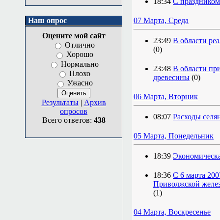
18:34
С праздником
Наш опрос
07 Марта, Среда
Оцените мой сайт
23:49
В области ре
Отлично
(0)
Хорошо
Нормально
23:48
В области при
Плохо
древесины
(0)
Ужасно
06 Марта, Вторник
Результаты
|
Архив
опросов
08:07
Расходы селя
Всего ответов:
438
05 Марта, Понедельник
18:39
Экономическа
18:36
С 6 марта 20
Приволжской желез
(1)
04 Марта, Воскресенье