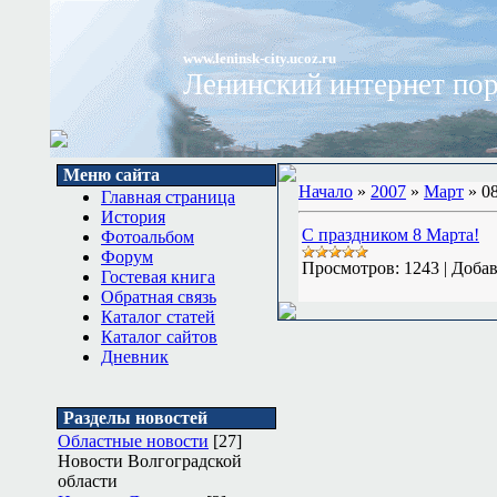
www.leninsk-city.ucoz.ru
Ленинский интернет по
Меню сайта
Начало
»
2007
»
Март
»
0
Главная страница
История
С праздником 8 Марта!
Фотоальбом
Форум
Просмотров:
1243
|
Добав
Гостевая книга
Обратная связь
Каталог статей
Каталог сайтов
Дневник
Разделы новостей
Областные новости
[27]
Новости Волгоградской
области