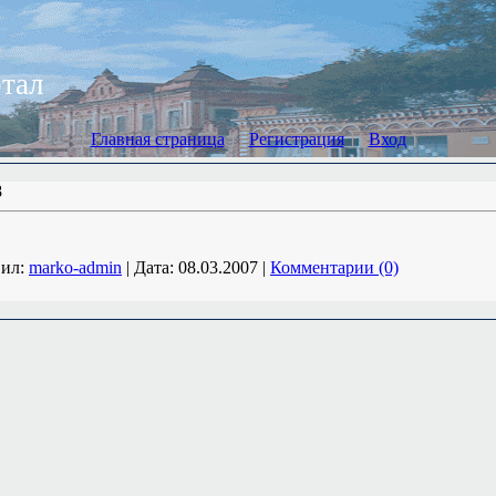
ртал
[
Главная страница
] [
Регистрация
] [
Вход
]
8
ил:
marko-admin
|
Дата:
08.03.2007
|
Комментарии (0)