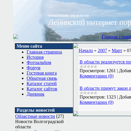
www.leninsk-city.ucoz.ru
Ленинский интернет по
[
Главная стран
Меню сайта
Начало
»
2007
»
Март
»
0
Главная страница
История
В области реализуется п
Фотоальбом
Форум
Просмотров:
1261
|
Добав
Гостевая книга
Комментарии (0)
Обратная связь
Каталог статей
В области примут закон 
Каталог сайтов
Дневник
Просмотров:
1323
|
Добав
Комментарии (0)
Разделы новостей
Областные новости
[27]
Новости Волгоградской
области