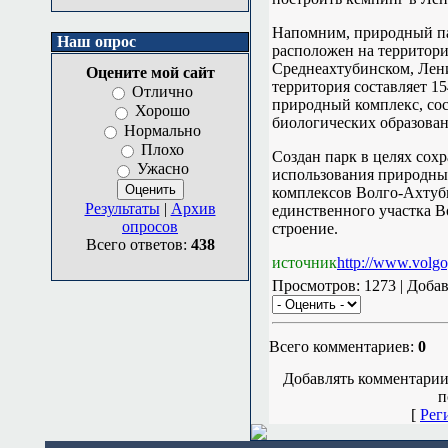
Напомним, природный п
Наш опрос
расположен на территори
Среднеахтубинском, Лен
Оцените мой сайт
территория составляет 1
Отлично
природный комплекс, со
Хорошо
биологических образова
Нормально
Плохо
Создан парк в целях сох
Ужасно
использования природны
комплексов Волго-Ахтуб
Результаты
|
Архив
единственного участка В
опросов
строение.
Всего ответов:
438
источник
http://www.volgo
Просмотров: 1273 | Доба
Всего комментариев:
0
Добавлять комментарии
п
[
Рег