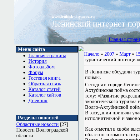
www.leninsk-city.ucoz.ru
Ленинский интернет по
[
Главная стран
Меню сайта
Начало
»
2007
»
Март
»
1
Главная страница
туристический потенциа
История
Фотоальбом
В Ленинске обсудили ту
Форум
поймы.
Гостевая книга
Обратная связь
Сегодня в городе Ленинс
Каталог статей
Ахтубинская пойма состо
Каталог сайтов
тему: «Развитие рекреац
Дневник
экологического туризма 
Волго-Ахтубинской пой
В заседании приняли уча
Разделы новостей
исполнительной и законод
Областные новости
[27]
Как отметил в своём выс
Новости Волгоградской
областного комитета ох
области