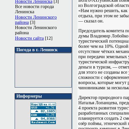
Волго-Ахтубинская пойма
Новости Ленинска
[3]
из Волгоградской области
Все новости города
«Нам нужно решить, как
Ленинска
отдыха, при этом не забы
Новости Ленинского
— сказал он.
района
[3]
Новости Ленинского
Председатель комитета п
района
думы Владимир Лобойко 
Новости сайта
[12]
туристический потенциал
более чем на 10%. Одной
Погода в г. Ленинск
отсутствие чётких механ
при передачи земельных 
туристической инфрастру
деньги в туризм, — отме
для этого не созданы все
сложности с оформлением
вопросы, которые могут 
чиновниками за нескольк
Информеры
Директор природного па
Наталья Лопанцева, пред
4 проекта развития турис
разработанных специали
планируется создать 2 
озёр поймы, этнический п
построить кемпинг в Лен