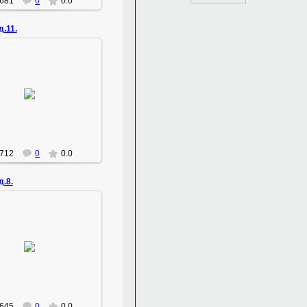
681
0
0.0
.11.
23.01.2011
конец сентября
Zemlyak
712
0
0.0
.8.
23.01.2011
конец сентября
Zemlyak
645
0
0.0