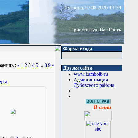
Пятница, 07.08.2026, 01:29
Приветствую Вас
Гость
Форма входа
раницы:
«
1
2
3
4
5
...
8
9
»
Друзья сайта
www.kamkolb.ru
Администрация
д.14.
Дубовского района
ВОЛГОГРАД
23.01.2011
В
сети
конец сентября
Zemlyak