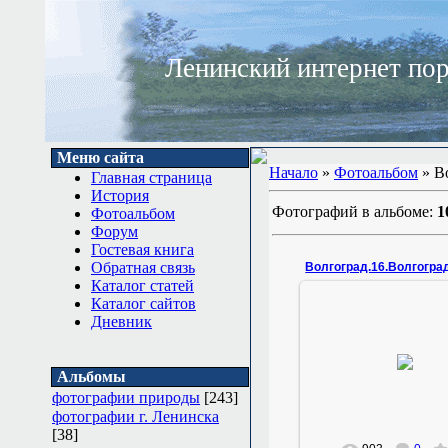
Ленинский интернет по
Меню сайта
Начало
»
Фотоальбом
» В
Главная страница
История
Фотографий в альбоме:
1
Фотоальбом
Форум
Гостевая книга
Обратная связь
Каталог статей
Каталог сайтов
Дневник
23.01.2011
конец сентября
Альбомы
Zemlyak
фотографии природы
[243]
фотографии г. Ленинска
[38]