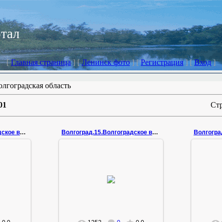
ртал
[
Главная страница
] [
Ленинск фото
] [
Регистрация
] [
Вход
]
олгоградская область
01
Ст
Волгоград.16.Волгоградское водохранилище.
Волгоград.15.Волгоградское водохранилище.
Волгогра
23.01.2011
конец сентября
Zemlyak