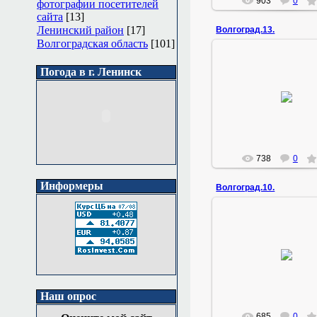
903
0
фотографии посетителей
сайта
[13]
Ленинский район
[17]
Волгоград.13.
Волгоградская область
[101]
Погода в г. Ленинск
23.01.2011
конец сентября
Zemlyak
738
0
Информеры
Волгоград.10.
23.01.2011
конец сентября
Zemlyak
Наш опрос
685
0