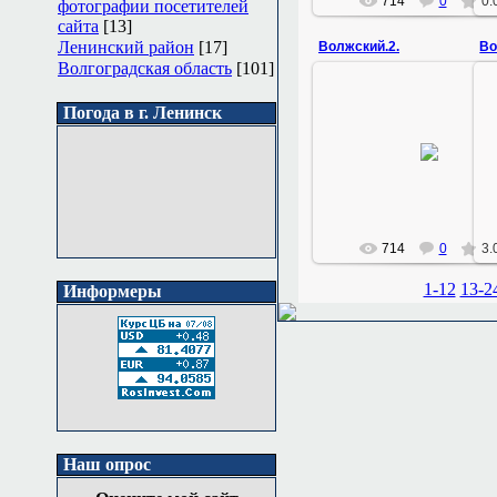
714
0
0.
фотографии посетителей
сайта
[13]
Ленинский район
[17]
Волжский.2.
Во
Волгоградская область
[101]
Погода в г. Ленинск
22.01.2011
конец сентября
Zemlyak
714
0
3.
1-12
13-2
Информеры
Наш опрос