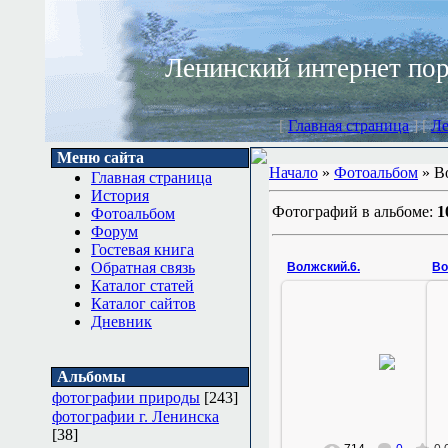
Ленинский интернет по
[
Главная страница
] [
Ле
Меню сайта
Начало
»
Фотоальбом
» В
Главная страница
История
Фотографий в альбоме:
1
Фотоальбом
Форум
Гостевая книга
Обратная связь
Волжский.6.
Во
Каталог статей
Каталог сайтов
Дневник
22.01.2011
конец сентября
Альбомы
Zemlyak
фотографии природы
[243]
фотографии г. Ленинска
[38]