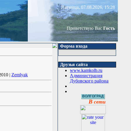
Пятница, 07.08.2026, 15:28
Приветствую Вас
Гость
Форма входа
Друзья сайта
www.kamkolb.ru
2010 |
Zemlyak
Администрация
Дубовского района
ВОЛГОГРАД
В
сети