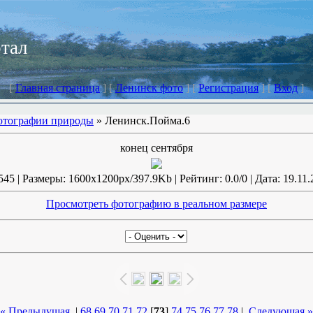
ртал
[
Главная страница
] [
Ленинск фото
] [
Регистрация
] [
Вход
]
отографии природы
» Ленинск.Пойма.6
конец сентября
45 | Размеры: 1600x1200px/397.9Kb | Рейтинг: 0.0/0 | Дата: 19.11.
Просмотреть фотографию в реальном размере
« Предыдущая
|
68
69
70
71
72
[
73
]
74
75
76
77
78
|
Следующая »