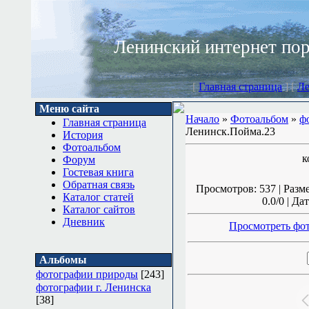
Ленинский интернет по
[
Главная страница
] [
Ле
Меню сайта
Начало
»
Фотоальбом
»
ф
Главная страница
Ленинск.Пойма.23
История
Фотоальбом
к
Форум
Гостевая книга
Обратная связь
Просмотров: 537 | Разм
Каталог статей
0.0/0 | Да
Каталог сайтов
Дневник
Просмотреть фот
Альбомы
фотографии природы
[243]
фотографии г. Ленинска
[38]