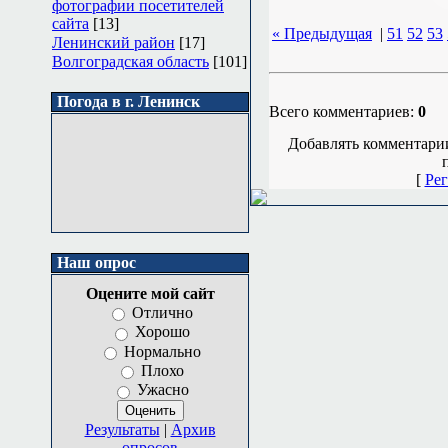
фотографии посетителей
сайта
[13]
« Предыдущая
|
51
52
53
Ленинский район
[17]
Волгоградская область
[101]
Погода в г. Ленинск
Всего комментариев:
0
Добавлять комментарии
[
Рег
Наш опрос
Оцените мой сайт
Отлично
Хорошо
Нормально
Плохо
Ужасно
Результаты
|
Архив
опросов