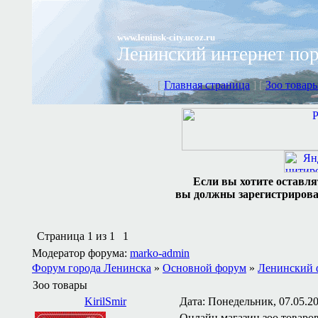
www.leninsk-city.ucoz.ru
Ленинский интернет по
[
Главная страница
] [
Зоо товар
Если вы хотите оставля
вы должны зарегистрировать
Страница
1
из
1
1
Модератор форума:
marko-admin
Форум города Ленинска
»
Основной форум
»
Ленинский 
Зоо товары
KirilSmir
Дата: Понедельник, 07.05.20
Онлайн магазин зоо товаров