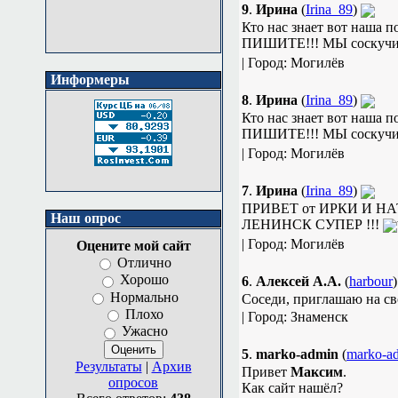
9
.
Ирина
(
Irina_89
)
Кто нас знает вот наша п
ПИШИТЕ!!! МЫ соскуч
| Город: Могилёв
Информеры
8
.
Ирина
(
Irina_89
)
Кто нас знает вот наша п
ПИШИТЕ!!! МЫ соскуч
| Город: Могилёв
7
.
Ирина
(
Irina_89
)
ПРИВЕТ от ИРКИ И НА
Наш опрос
ЛЕНИНСК СУПЕР !!!
| Город: Могилёв
Оцените мой сайт
Отлично
Хорошо
6
.
Алексей А.А.
(
harbour
Нормально
Соседи, приглашаю на св
Плохо
| Город: Знаменск
Ужасно
5
.
marko-admin
(
marko-a
Результаты
|
Архив
Привет
Максим
.
опросов
Как сайт нашёл?