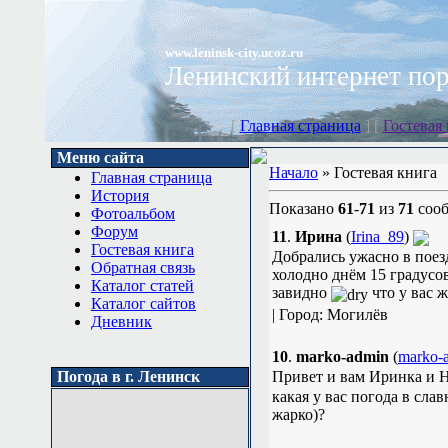
www.leninsk-city.ucoz.ru
Ленинский интернет пор
[
Главная страница
] [
Гостевая 
Меню сайта
Начало
» Гостевая книга
Главная страница
История
Показано
61
-
71
из
71
соо
Фотоальбом
Форум
11
.
Ирина
(
Irina_89
)
Гостевая книга
Добрались ужасно в поезд
Обратная связь
холодно днём 15 градусо
Каталог статей
завидно
что у вас ж
Каталог сайтов
| Город: Могилёв
Дневник
10
.
marko-admin
(
marko-
Погода в г. Ленинск
Привет и вам Иринка и 
какая у вас погода в сла
жарко)?